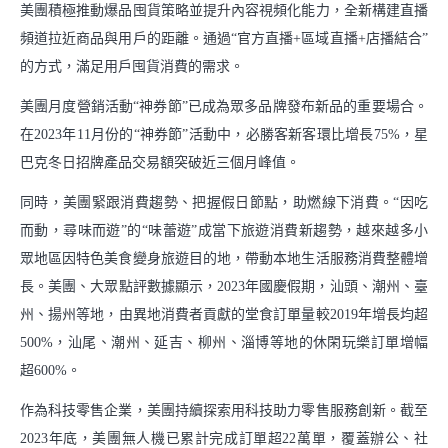
美團積極推動爆品囤貨策略並提升內容視頻化能力，全新構建直播
頻道拉近商品與用戶的距離。通過“官方直播+區域直播+店播結合”
的方式，滿足用戶囤貨消費的需求。
美團月度營銷活動“神券節”已成為眾多品牌發布新品的重要場合。
在2023年11月份的“神券節”活動中，必勝客新客環比增長75%，星
巴克冬日招牌產品交易額突破近三個月峰值。
同時，美團緊跟消費趨勢、把握假日節點，助燃線下消費。“因吃
而動，尋味而遊”的“味蕾遊”成當下旅遊消費新趨勢，越來越多小
眾地區因特色美食變身旅遊目的地，帶動本地生活服務消費整體增
長。美團、大眾點評數據顯示，2023年國慶假期，汕頭、潮州、臺
州、揚州等地，由異地消費者貢獻的堂食訂單量較2019年增長均超
500%，汕尾、潮州、延吉、柳州、淄博等地的休閑玩樂訂單增幅
超600%。
作為科技零售企業，美團持續探索用科技助力零售服務創新。截至
2023年底，美團無人機已累計完成訂單超22萬單，覆蓋辦公、社