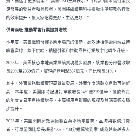
費、創造了更多就業。”美團CEO王興表示，“作為中國零售行業長
支持小商戶發展
足發展的受益者和參與者，美團將繼續用科技推動生活服務各行業
的效率提升，幫大家吃得更好，生活更好。”
中華老字號服務包
供需兩旺 推動零售行業提質增效
社會
本年度，美團繼續發揮多應用場景的優勢，高效連接供需兩端並持
推動綠色消費
續豐富線上線下供給，積極引領和推動零售行業數字化轉型升級。
2023年，美團核心本地商業繼續實現穩步發展，該業務分部營收增
支持鄉村振興
長29%至2069億元，實現經營利潤387億元，同比增長31%。
參與應急救災
其中，外賣業務繼續實現高質量發展，外賣年度活躍商戶數再創新
高。本年度，美團即時配送訂單數增長24%達219億筆，餐飲外賣
下載中心
的年度交易用戶持續增長，中高頻用戶群體的規模及其購買頻次穩
步提升。
2023年，美團閃購高效連接數百萬本地零售商、品牌與數億消費
者，訂單量同比增長超過40%。“30分鐘萬物到家”成為越來越多人