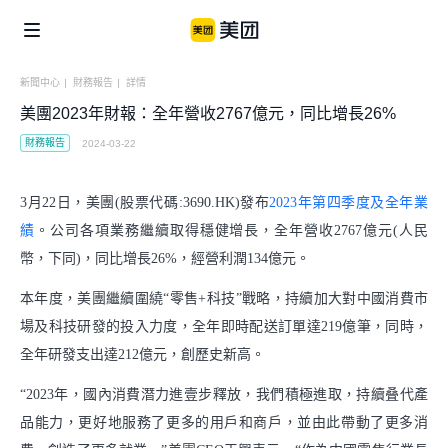
新聞中心
|
財務報告
|
詳情
美團2023年財報：全年營收2767億元，同比增長26%
企業社會責任
美團公益
信息公開
財務報告
2024-03-22
個體
美團鄉村兒童操場
騎手保障
3月22日，美團(股票代碼:3690.HK)發布
2023年第四季度及全年業
便利用戶生活
績
。公司各項業務繼續取得穩健增長，全年營收2767億元(人民
商家生態
美團公益基金會
幣，下同)，同比增長26%，經營利潤134億元。
騎手關懷與發展
食品安全
青山科技基金
本年度，美團繼續圍繞“零售+科技”戰略，持續加大對中國消費市
湧現新職業
場及科技研發的投入力度，全年即時配送訂單達219億筆，同時，
算法公開
全年研發支出達212億元，創歷史新高。
產業
闢謠公告
“2023年，國內消費潛力進壹步釋放，我們積極進取，持續叠代產
助力市場繁榮
品能力，更好地服務了更多的用戶和商戶，並由此帶動了更多消