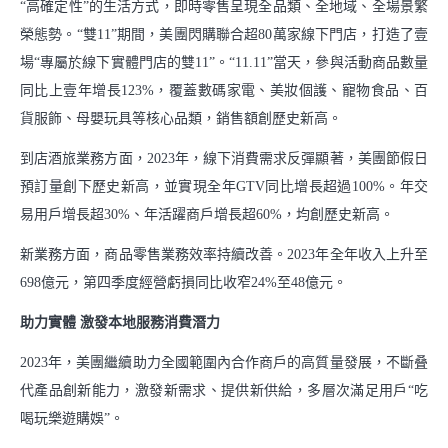
“高確定性”的生活方式，即時零售呈現全品類、全地域、全場景繁
榮態勢。“雙11”期間，美團閃購聯合超80萬家線下門店，打造了壹
場“專屬於線下實體門店的雙11”。“11.11”當天，參與活動商品數量
同比上壹年增長123%，覆蓋數碼家電、美妝個護、寵物食品、百
貨服飾、母嬰玩具等核心品類，銷售額創歷史新高。
到店酒旅業務方面，2023年，線下消費需求反彈顯著，美團節假日
預訂量創下歷史新高，並實現全年GTV同比增長超過100%。年交
易用戶增長超30%、年活躍商戶增長超60%，均創歷史新高。
新業務方面，商品零售業務效率持續改善。2023年全年收入上升至
698億元，第四季度經營虧損同比收窄24%至48億元。
助力實體 激發本地服務消費潛力
2023年，美團繼續助力全國範圍內合作商戶的高質量發展，不斷叠
代產品創新能力，激發新需求、提供新供給，多層次滿足用戶“吃
喝玩樂遊購娛”。