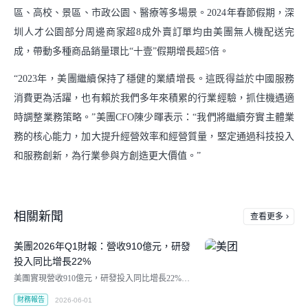
區、高校、景區、市政公園、醫療等多場景。2024年春節假期，深
圳人才公園部分周邊商家超8成外賣訂單均由美團無人機配送完
成，帶動多種商品銷量環比“十壹”假期增長超5倍。
“2023年，美團繼續保持了穩健的業績增長。這既得益於中國服務
消費更為活躍，也有賴於我們多年來積累的行業經驗，抓住機遇適
時調整業務策略。”美團CFO陳少暉表示：“我們將繼續夯實主體業
務的核心能力，加大提升經營效率和經營質量，堅定通過科技投入
和服務創新，為行業參與方創造更大價值。”
相關新聞
查看更多
美團2026年Q1財報：營收910億元，研發
投入同比增長22%
美團實現營收910億元，研發投入同比增長22%至7
0億元。
財務報告
2026-06-01