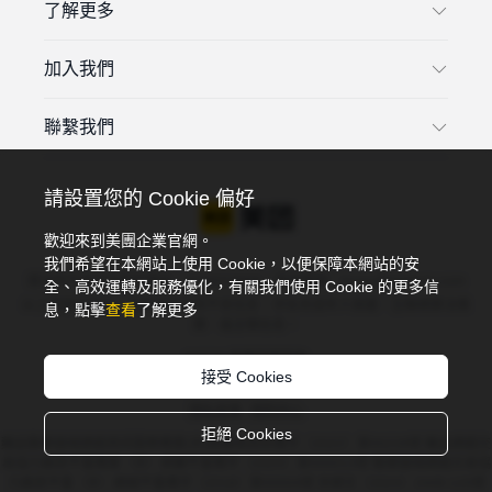
了解更多
加入我們
聯繫我們
請設置您的 Cookie 偏好
歡迎來到美團企業官網。
我們希望在本網站上使用 Cookie，以便保障本網站的安
違法和不良信息投訴電話：4006018900，投訴郵箱：tousu@meituan.com
全、高效運轉及服務優化，有關我們使用 Cookie 的更多信
以上渠道可投訴：互聯網違法和不良信息，涉及未成年人保護、互聯網算法推
息，點擊
查看
了解更多
薦、謠言類信息。
©2026 美團版權所有
接受 Cookies
京ICP備10211739號
京公網安備 11000002002052號
隱私政策
規則中心
拒絕 Cookies
藥品醫療器械網絡資訊服務備案(京)網藥械資訊備字（2022）第00228號 藥品網絡交
易協力廠商平臺備案（京）網藥平臺備字〔2023〕第000013號 醫療器械網絡交易協
力廠商平臺（京）網械平臺備字（2018）第00004號 京網文〔2024〕2449-120號