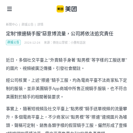
新聞中心
|
辟謠公告
|
詳情
定制“擦邊騎手服”惡意博流量，公司將依法追究責任
企業社會責任
美團公益
信息公開
辟謠公告
2024-12-24
來源
：
微信公眾號：小團有話說
個體
美團鄉村兒童操場
騎手保障
近日，多個社交平臺上“外賣騎手身著‘點男模’等字樣的工服送單”
便利用戶生活
的圖片、視頻被廣泛傳播，引發社會關註。
商家生態
美團公益基金會
經公司核實，上述“擦邊”騎手工服，均為電商平臺不法商家私下定
騎手關懷與發展
食品安全
青山科技基金
制的服裝，並非美團騎手App商城中所售正規騎手服裝，也不符合
湧現新職業
美團對於騎手的相關著裝要求。
算法公開
事實上，隨著短視頻及社交平臺上“點男模”騎手送單視頻的流量攀
產業
闢謠公告
升，多個電商平臺上，不少商家以“點男模”等“擦邊”違規圖片為噱
助力市場繁榮
頭，聲稱可定制、銷售各類字樣的假冒騎手工服，儼然形成了壹條