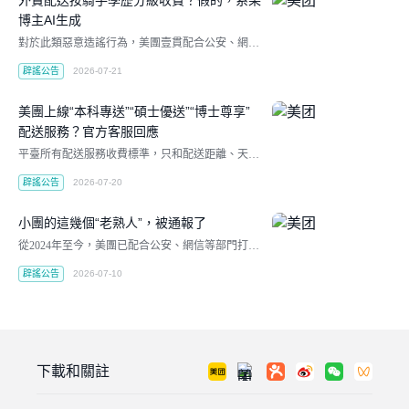
博主AI生成
對於此類惡意造謠行為，美團壹貫配合公安、網信
等部門依法處置，此前已有多個造謠賬號的運營者
辟謠公告
2026-07-21
被行政拘留或行政處罰。
美團上線“本科專送”“碩士優送”“博士尊享”
配送服務？官方客服回應
平臺所有配送服務收費標準，只和配送距離、天
氣、訂單時段、運力情況掛鉤。
辟謠公告
2026-07-20
小團的這幾個“老熟人”，被通報了
從2024年至今，美團已配合公安、網信等部門打擊
查處50余起以騎手為噱頭博眼球的案件。
辟謠公告
2026-07-10
下載和關註