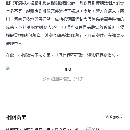
個犯罪嫌疑人被屬地檢察機關提起公訴，判處有期徒刑幾個月到壹
年多不等，媒體也對相關案件進行了報道。今年，警方在廣東、四
川、河南等多地開展行動，成功搗毀四個制售假冒偽劣騎手裝備的
窩點，並抓獲犯罪嫌疑人6名，現場查扣假冒品牌頭盔近萬頂、侵
權假冒標識近4萬套，涉案金額高達500萬元，目前案件正在進壹步
審理中。
在此，小團敬告不法商家，制假售假不可取，違法犯罪終悔矣。
請添加圖片備註（可選）
相關新聞
查看更多
外賣配送按騎手學歷分級收費？假的，系某