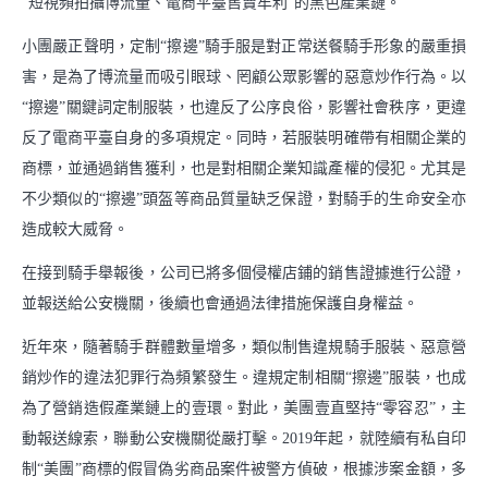
“短視頻拍攝博流量、電商平臺售賣牟利”的黑色產業鏈。
支持小商戶發展
小團嚴正聲明，定制“擦邊”騎手服是對正常送餐騎手形象的嚴重損
中華老字號服務包
害，是為了博流量而吸引眼球、罔顧公眾影響的惡意炒作行為。以
“擦邊”關鍵詞定制服裝，也違反了公序良俗，影響社會秩序，更違
社會
反了電商平臺自身的多項規定。同時，若服裝明確帶有相關企業的
商標，並通過銷售獲利，也是對相關企業知識產權的侵犯。尤其是
推動綠色消費
不少類似的“擦邊”頭盔等商品質量缺乏保證，對騎手的生命安全亦
造成較大威脅。
支持鄉村振興
在接到騎手舉報後，公司已將多個侵權店鋪的銷售證據進行公證，
參與應急救災
並報送給公安機關，後續也會通過法律措施保護自身權益。
近年來，隨著騎手群體數量增多，類似制售違規騎手服裝、惡意營
下載中心
銷炒作的違法犯罪行為頻繁發生。違規定制相關“擦邊”服裝，也成
為了營銷造假產業鏈上的壹環。對此，美團壹直堅持“零容忍”，主
動報送線索，聯動公安機關從嚴打擊。2019年起，就陸續有私自印
制“美團”商標的假冒偽劣商品案件被警方偵破，根據涉案金額，多