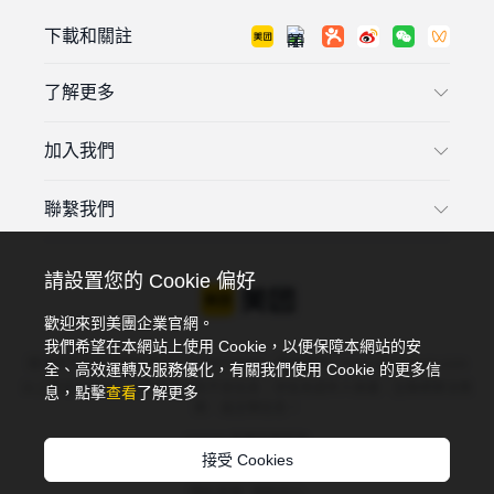
下載和關註
了解更多
加入我們
聯繫我們
請設置您的 Cookie 偏好
歡迎來到美團企業官網。
我們希望在本網站上使用 Cookie，以便保障本網站的安
違法和不良信息投訴電話：4006018900，投訴郵箱：tousu@meituan.com
全、高效運轉及服務優化，有關我們使用 Cookie 的更多信
以上渠道可投訴：互聯網違法和不良信息，涉及未成年人保護、互聯網算法推
息，點擊
查看
了解更多
薦、謠言類信息。
©2026 美團版權所有
接受 Cookies
京ICP備10211739號
京公網安備 11000002002052號