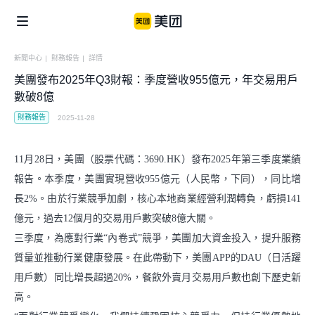
新聞中心
|
財務報告
|
詳情
美團發布2025年Q3財報：季度營收955億元，年交易用戶
企業社會責任
美團公益
信息公開
數破8億
財務報告
2025-11-28
個體
美團鄉村兒童操場
騎手保障
11月28日，美團（股票代碼：3690.HK）發布2025年第三季度業績
便利用戶生活
商家生態
美團公益基金會
報告。本季度，美團實現營收955億元（人民幣，下同），同比增
騎手關懷與發展
長2%。由於行業競爭加劇，核心本地商業經營利潤轉負，虧損141
食品安全
青山科技基金
億元，過去12個月的交易用戶數突破8億大關。
湧現新職業
算法公開
三季度，為應對行業“內卷式”競爭，美團加大資金投入，提升服務
質量並推動行業健康發展。在此帶動下，美團APP的DAU（日活躍
產業
闢謠公告
用戶數）同比增長超過20%，餐飲外賣月交易用戶數也創下歷史新
助力市場繁榮
高。