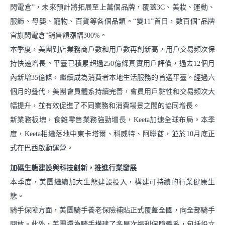
閃電倉”，未來預計將拓展至上萬個品牌，覆蓋3C、美妝、運動、
服飾、母嬰、寵物、百貨等各個品類。“雙11”首日，數百個“品牌
官旗閃電倉”銷售額漲幅300%。
本季度，美團到店業務商戶數和用戶數再創新高，用戶交易頻次保
持快速增長。平臺已積累超過250億條真實用戶評價，過去12個月
內新增35億條，繼續成為消費者本地生活服務的首選平臺。經過六
個月的叠代，美團會員體系持續完善，會員用戶黏性和交易頻次大
幅提升，並有效促進了不同業務和消費場景之間的協同增長。
新業務板塊，食雜零售業務強勁增長，Keeta加速全球布局。本季
度，Keeta相繼落地中東卡塔爾、科威特、阿聯酋，並於10月底正
式在巴西啟動運營。
加碼生態建設與科技創新，推進行業發展
本季度，美團繼續加大生態建設投入，構建可持續的行業健康生
態。
騎手保障方面，美團騎手養老保險補貼正式覆蓋全國，向全部騎手
開放。此外，美團還為騎手構建了多層次福利保障體系，包括設立