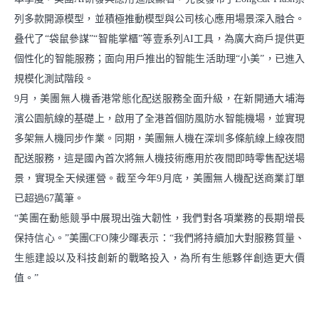
列多款開源模型，並積極推動模型與公司核心應用場景深入融合。
叠代了“袋鼠參謀”“智能掌櫃”等壹系列AI工具，為廣大商戶提供更
個性化的智能服務；面向用戶推出的智能生活助理“小美”，已進入
規模化測試階段。
9月，美團無人機香港常態化配送服務全面升級，在新開通大埔海
濱公園航線的基礎上，啟用了全港首個防風防水智能機場，並實現
多架無人機同步作業。同期，美團無人機在深圳多條航線上線夜間
配送服務，這是國內首次將無人機技術應用於夜間即時零售配送場
景，實現全天候運營。截至今年9月底，美團無人機配送商業訂單
已超過67萬筆。
“美團在動態競爭中展現出強大韌性，我們對各項業務的長期增長
保持信心。”美團CFO陳少暉表示：“我們將持續加大對服務質量、
生態建設以及科技創新的戰略投入，為所有生態夥伴創造更大價
值。”