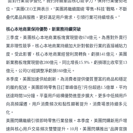
“面對行業競爭變化，我們持續鞏固核心競爭力，保持行業優勢地
支持小商戶發展
位。”美團CEO王興表示，“美團將繼續圍繞‘零售+科技’戰略，不斷
叠代產品與服務，更好滿足用戶需求，引領行業可持續增長。”
中華老字號服務包
核心本地商業保持優勢，新業務持續突破
社會
三季度，美團核心本地商業板塊實現營收674億元。為應對外賣行
業非理性競爭，核心本地商業持續加大針對餐飲行業的直接補貼力
推動綠色消費
度。受此影響，核心本地商業經營利潤轉負，虧損141億元，美團
新業務板塊實現營收280億元，同比增長15.9%，虧損環比收窄至13
支持鄉村振興
億元。公司Q3經調整凈虧損160億元。
參與應急救災
本季度，美團加速供給創新，為消費者提供優質豐富的商品和穩定
的履約配送。美團即時零售日訂單峰值在7月份超過1.5億單，平均
送達時間34分鐘。平臺用戶結構優勢進壹步擴大，更多中低頻用戶
下載中心
向高頻躍遷，用戶消費頻次和黏性顯著提升，消費場景持續多元
化。
美團閃購繼續引領即時零售行業發展。本季度，美團閃購新用戶增
速與核心用戶交易頻次雙雙提升。10月，美團閃購推出“品牌官旗