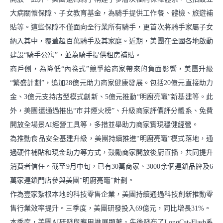
大病關懷保障、子女教育基金，為騎手提供工作餐、體檢、旅遊補
貼等。這些保障不僅面向全行業所有騎手，更首次將騎手家屬子女
納入其中，覆蓋超百萬騎手及其家庭。近期，美團在全國各地啟動
建設“騎手公寓”，並為騎手提供租房補貼。
商戶側，為降低“內卷式”競爭給商家帶來的負面影響，美團升級
“繁盛計劃”，追加28億元助力商家健康發展。包括20億元直接助力
金、3億元支持店型模式創新、5億元推動“明廚亮竈”新基建等。此
外，美團還通過推出“市井煙火榜”、升級商家評價評分體系、免費
開放全場景AI經營工具等，多措並舉助力商家實現穩健經營。
為推動食品安全基建升級，美團持續推進“明廚亮竈”模式落地，通
過硬件補貼和現金助力等方式，鼓勵商家開放後廚直播，共同提升
消費者信任。截至9月中旬，已有30萬商家、3000余個連鎖品牌及6
萬家連鎖門店參與美團“明廚亮竈”計劃。
作為壹家紮根本地的科技零售企業，美團持續通過科技創新推動零
售行業效率提升。三季度，美團研發投入69億元，同比增長31%。
本季度，美團AI研發與應用進展顯著，先後發布了LongCat-Flash系