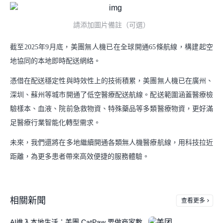
請添加圖片備註（可選）
截至2025年9月底，美團無人機已在全球開通65條航線，構建起空
地協同的本地即時配送網絡。
憑借在配送穩定性與時效性上的技術積累，美團無人機已在廣州、
深圳、蘇州等城市開通了低空醫療配送航線。配送範圍涵蓋醫療檢
驗樣本、血液、院前急救物資、特殊藥品等多類醫療物資，更好滿
足醫療行業智能化轉型需求。
未來，我們還將在多地繼續開通各類無人機醫療航線，用科技拉近
距離，為更多患者帶來高效便捷的服務體驗。
相關新聞
查看更多
AI進入本地生活：美團 CatPaw 要做商家數