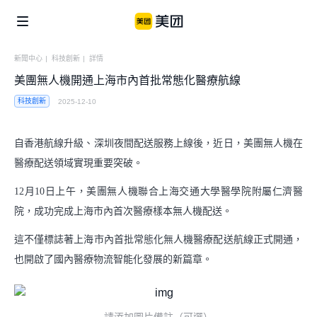
新聞中心
|
科技創新
|
詳情
美團無人機開通上海市內首批常態化醫療航線
企業社會責任
美團公益
信息公開
科技創新
2025-12-10
個體
美團鄉村兒童操場
騎手保障
自香港航線升級、深圳夜間配送服務上線後，近日，美團無人機在
便利用戶生活
醫療配送領域實現重要突破。
商家生態
美團公益基金會
12月10日上午，美團無人機聯合上海交通大學醫學院附屬仁濟醫
騎手關懷與發展
食品安全
青山科技基金
院，成功完成上海市內首次醫療樣本無人機配送。
湧現新職業
算法公開
這不僅標誌著上海市內首批常態化無人機醫療配送航線正式開通，
也開啟了國內醫療物流智能化發展的新篇章。
產業
闢謠公告
助力市場繁榮