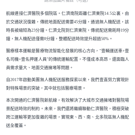
請添加圖片備註（可選）
支持小商戶發展
航線連接仁濟醫院多個院區。仁濟南院距離仁濟東院14.5公裏，由
中華老字號服務包
於交通狀況復雜，傳統地面配送需要45分鐘，通過無人機配送，該
時長被縮短為23分鐘。仁濟北院到仁濟東院，傳統配送需耗時19分
社會
鐘，無人機配送僅需8分鐘，整體配送時效提升超過50%。
推動綠色消費
醫療樣本運輸是醫療物流智能化發展的核心方向，“壹輛運送車+壹
名司機+壹名押運人員”的傳統運輸配置，不僅成本高昂，還面臨人
支持鄉村振興
員需求量大、地面交通擁堵等問題。
參與應急救災
自2017年啟動美團無人機配送服務探索以來，我們壹直努力實現針
對特殊場景的突破，其中就包括醫療場景。
下載中心
本次開通的仁濟醫院新航線，有效解決了大城市交通擁堵對醫院場
景配送時效的制約。未來，我們還將繼續聯動仁濟醫院，積極突破
跨江運輸等更加復雜的場景，實現東、西、南、北多院區無人機配
送全覆蓋。