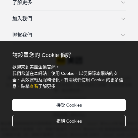
了解更多
加入我們
聯繫我們
請設置您的 Cookie 偏好
歡迎來到美團企業官網。
我們希望在本網站上使用 Cookie，以便保障本網站的安
違法和不良信息投訴電話：4006018900，投訴郵箱：tousu@meituan.com
全、高效運轉及服務優化，有關我們使用 Cookie 的更多信
以上渠道可投訴：互聯網違法和不良信息，涉及未成年人保護、互聯網算法推
息，點擊
查看
了解更多
薦、謠言類信息。
©2026 美團版權所有
接受 Cookies
京ICP備10211739號
京公網安備 11000002002052號
隱私政策
規則中心
拒絕 Cookies
藥品醫療器械網絡資訊服務備案(京)網藥械資訊備字（2022）第00228號 藥品網絡交
易協力廠商平臺備案（京）網藥平臺備字〔2023〕第000013號 醫療器械網絡交易協
力廠商平臺（京）網械平臺備字（2018）第00004號 京網文〔2024〕2449-120號