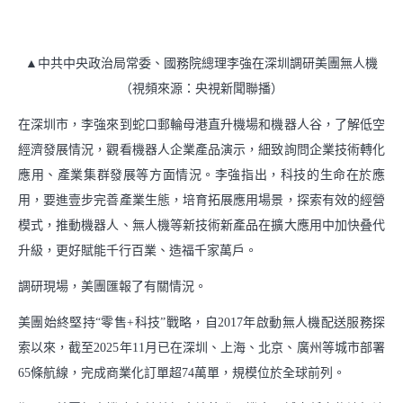
支持小商戶發展
中華老字號服務包
▲中共中央政治局常委、國務院總理李強在深圳調研美團無人機
（視頻來源：央視新聞聯播）
社會
在深圳市，李強來到蛇口郵輪母港直升機場和機器人谷，了解低空
推動綠色消費
經濟發展情況，觀看機器人企業產品演示，細致詢問企業技術轉化
應用、產業集群發展等方面情況。李強指出，科技的生命在於應
支持鄉村振興
用，要進壹步完善產業生態，培育拓展應用場景，探索有效的經營
模式，推動機器人、無人機等新技術新產品在擴大應用中加快叠代
參與應急救災
升級，更好賦能千行百業、造福千家萬戶。
調研現場，美團匯報了有關情況。
下載中心
美團始終堅持“零售+科技”戰略，自2017年啟動無人機配送服務探
索以來，截至2025年11月已在深圳、上海、北京、廣州等城市部署
65條航線，完成商業化訂單超74萬單，規模位於全球前列。