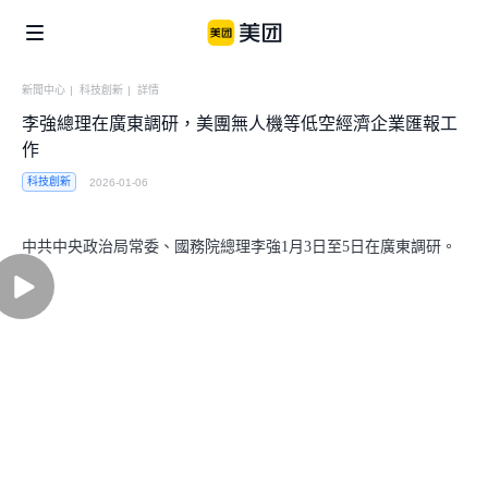
新聞中心
|
科技創新
|
詳情
李強總理在廣東調研，美團無人機等低空經濟企業匯報工
企業社會責任
美團公益
信息公開
作
科技創新
2026-01-06
個體
美團鄉村兒童操場
騎手保障
中共中央政治局常委、國務院總理李強1月3日至5日在廣東調研。
便利用戶生活
商家生態
美團公益基金會
Play
騎手關懷與發展
食品安全
青山科技基金
湧現新職業
Video
算法公開
產業
闢謠公告
助力市場繁榮