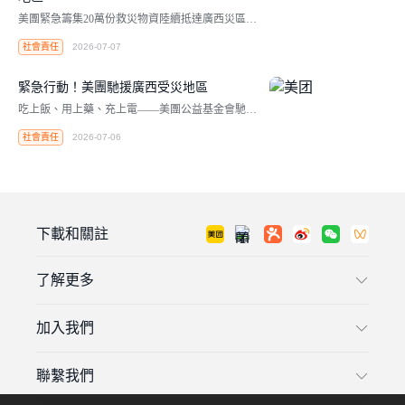
美團緊急籌集20萬份救災物資陸續抵達廣西災區，
包括食物、充電設備及18萬份應急醫療物資。
社會責任
2026-07-07
緊急行動！美團馳援廣西受災地區
吃上飯、用上藥、充上電——美團公益基金會馳援
廣西災區
社會責任
2026-07-06
下載和關註
了解更多
加入我們
聯繫我們