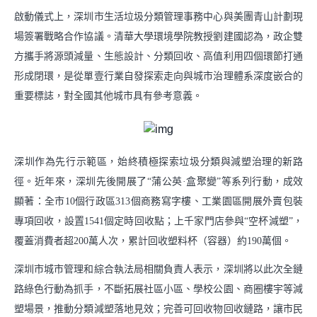
啟動儀式上，深圳市生活垃圾分類管理事務中心與美團青山計劃現
場簽署戰略合作協議。清華大學環境學院教授劉建國認為，政企雙
方攜手將源頭減量、生態設計、分類回收、高值利用四個環節打通
形成閉環，是從單壹行業自發探索走向與城市治理體系深度嵌合的
重要標誌，對全國其他城市具有參考意義。
深圳作為先行示範區，始終積極探索垃圾分類與減塑治理的新路
徑。近年來，深圳先後開展了“蒲公英·盒聚變”等系列行動，成效
顯著：全市10個行政區313個商務寫字樓、工業園區開展外賣包裝
專項回收，設置1541個定時回收點；上千家門店參與“空杯減塑”，
覆蓋消費者超200萬人次，累計回收塑料杯（容器）約190萬個。
深圳市城市管理和綜合執法局相關負責人表示，深圳將以此次全鏈
路綠色行動為抓手，不斷拓展社區小區、學校公園、商圈樓宇等減
塑場景，推動分類減塑落地見效；完善可回收物回收鏈路，讓市民