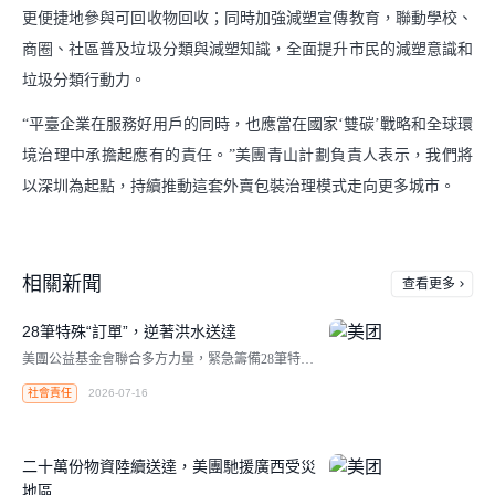
更便捷地參與可回收物回收；同時加強減塑宣傳教育，聯動學校、
商圈、社區普及垃圾分類與減塑知識，全面提升市民的減塑意識和
垃圾分類行動力。
“平臺企業在服務好用戶的同時，也應當在國家‘雙碳’戰略和全球環
境治理中承擔起應有的責任。”美團青山計劃負責人表示，我們將
以深圳為起點，持續推動這套外賣包裝治理模式走向更多城市。
相關新聞
查看更多
28筆特殊“訂單”，逆著洪水送達
美團公益基金會聯合多方力量，緊急籌備28筆特殊
訂單，逆著洪水方向送達廣西、湖北、河北受災地
社會責任
2026-07-16
區。
二十萬份物資陸續送達，美團馳援廣西受災
地區