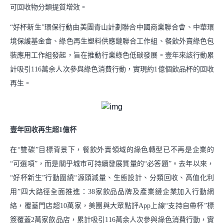
可回收物分類提質增效。
支持小商戶發展
“好杯新生”環保行動由美團青山計劃聯合中國商業聯合會、中華環
中華老字號服務包
境保護基金會、綠色再生塑料供應鏈聯合工作組、餐飲外賣綠色包
裝應用工作組發起，旨在推動行業綠色低碳發展。壹年來該行動累
社會
計吸引116萬余人次參與綠色消費行動，實現約1億個飲品杯的回收
推動綠色消費
再生。
支持鄉村振興
壹年回收再生超1億杯
參與應急救災
在“雙碳”目標背景下，餐飲外賣領域的綠色轉型已不再是企業的
“可選項”，而是關乎城市可持續發展質量的“必答題”。去年以來，
下載中心
“好杯新生”行動圍繞“源頭減量、生態設計、分類回收、高值化利
用”四大路徑全面推進：38家飲品品牌及產業鏈企業加入行動網
絡，覆蓋門店超10萬家，美團與大眾點評App上線“支持自帶杯”標
簽覆蓋2萬家飲品店，累計吸引116萬余人次參與綠色消費行動，實