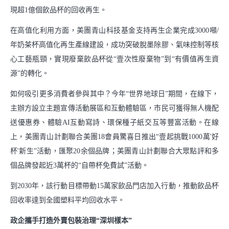
現超1億個飲品杯的回收再生。
在高值化利用方面，美團青山科技基金支持再生企業完成3000噸/
年奶茶杯高值化再生產線建設，成功突破脫墨除膠、氣味控制等核
心工藝瓶頸，實現廢棄飲品杯從“壹次性廢棄物”到“有價值再生資
源”的轉化。
如何吸引更多消費者參與其中？今年“世界地球日”期間，在線下，
主辦方設立主題宣傳活動展區和互動體驗區，市民可獲得無人機配
送優惠券、體驗AI互動寫詩、環保種子紙交互等豐富活動。在線
上，美團青山計劃聯合美團18會員驚喜日推出“壹起挑戰1000萬'好
杯'新生”活動，匯聚20余個品牌；美團青山計劃聯合大眾點評和多
個品牌發起近3萬杯的“自帶杯免費試”活動。
到2030年，該行動目標帶動15萬家飲品門店加入行動，推動飲品杯
回收率達到全國塑料平均回收水平。
政企攜手打造外賣包裝治理“深圳樣本”