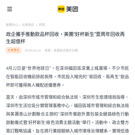
新聞中心
|
社會責任
|
詳情
政企攜手推動飲品杯回收，美團“好杯新生”壹周年回收再
企業社會責任
美團公益
信息公開
生超億杯
社會責任
2026-04-22
來源
：
來源綜合南方日報
個體
美團鄉村兒童操場
騎手保障
4月22日是“世界地球日”。在深圳福田區深業上城廣場，不少市民
便利用戶生活
商家生態
美團公益基金會
在智能回收機前排起長隊，市民投入喝完的“易回收、易再生”飲品
騎手關懷與發展
杯即可獲得無人機配送優惠券。
食品安全
青山科技基金
當天，由深圳市城市管理和綜合執法局、深圳市生態環境局指導，
湧現新職業
算法公開
深圳市生活垃圾分類管理事務中心、福田區城市管理和綜合執法局
產業
與美團青山計劃聯合主辦的“深圳市餐飲外賣包裝全鏈路綠色行動
闢謠公告
啟動儀式暨'好杯新生'綠色消費主題活動”舉行。活動中，政企雙方
助力市場繁榮
簽訂戰略協議，旨在將行業經驗納入城市環境治理體系，實現低值