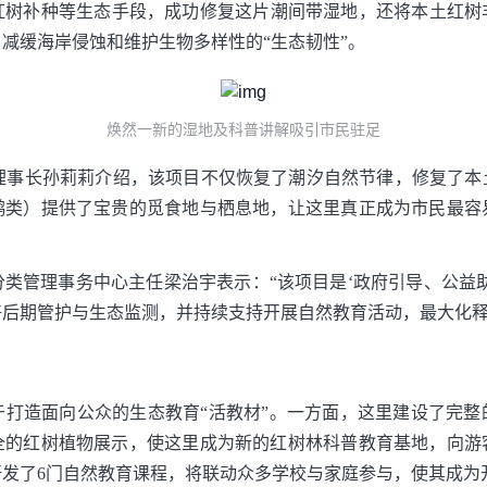
树补种等生态手段，成功修复这片潮间带湿地，还将本土红树丰富
减缓海岸侵蚀和维护生物多样性的“生态韧性”。
焕然一新的湿地及科普讲解吸引市民驻足
行理事长孙莉莉介绍，该项目不仅恢复了潮汐自然节律，修复了本
鹬类）提供了宝贵的觅食地与栖息地，让这里真正成为市民最容
类管理事务中心主任梁治宇表示：“该项目是‘政府引导、公益
后期管护与生态监测，并持续支持开展自然教育活动，最大化释
于打造面向公众的生态教育“活教材”。一方面，这里建设了完整
全的红树植物展示，使这里成为新的红树林科普教育基地，向游
发了6门自然教育课程，将联动众多学校与家庭参与，使其成为开