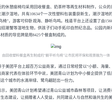
近的休憩座椅均采用回收餐盒、奶茶杯等再生材料制作，公众的
潮汐湿地，共有10634个一次性塑料包装重获新生，潮汐湿地的
鸟椅”，游客可仰卧观海、静听鸟鸣。栈道平台上还设置了由156
边招潮蟹等湿地生物，供孩子们动手拓印自然纪念品。公园内新
材质的导览牌是用8425个餐盒制成的。
由回收塑料餐盒再生制成的“躺平听鸟椅”让市民将环保和观景融为一体
源于美团平台上超百万公益商家，通过日常经营以“小额、海量、
益商家代表在体验环节中说，美团青山计划为中小餐企提供了低
圳这个城市的水清岸绿、鹭鸟翩跹出一份力。
表示，美团青山计划希望通过青山公益城市森林等项目，让消费
市生态建设，让捐赠者人人受益，共同建设人与自然和谐共生的