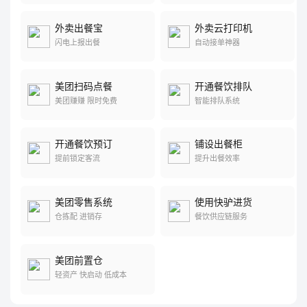
外卖出餐宝
外卖云打印机
闪电上报出餐
自动接单神器
美团扫码点餐
开通餐饮排队
美团赚赚 限时免费
智能排队系统
开通餐饮预订
铺设出餐柜
提前锁定客流
提升出餐效率
美团零售系统
使用快驴进货
仓拣配 进销存
餐饮供应链服务
美团前置仓
轻资产 快启动 低成本