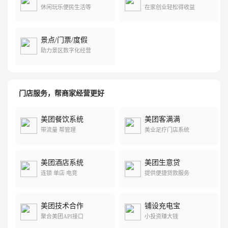
休闲玩乐便民生活等
在家创业轻松得收益
景点/门票/度假
助力景区数字化经营
门店服务，帮商家经营更好
美团餐饮系统
美团客满满
带流量 帮管理
美业足疗门店系统
美团酒店系统
美团生意贷
连锁 单店 电竞
提供便捷贷款服务
美团技术合作
铺设充电宝
聚合美团API接口
小投资赚大钱