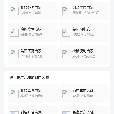
餐饮外卖商家
闪购零售商家
销量和用户双增长
果捞/果切/鲜花/宠物等
浣熊食堂商家
美团闪电仓
美团外卖自营厨房
紧密合作共创收益
美团买药商家
松鼠便利商家
平台扶持多增长快
放心合作 省心经营
线上推广，增加到店客流
餐饮堂食商家
酒店宾馆入驻
增加门店线上曝光
即刻触达海量用户
到店综合商家
民宿房东入驻