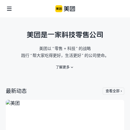
美团是一家科技零售公司
企业社会责任
美团公益
信息公开
美团以
“
零售 + 科技
”
的战略
个体
践行
“
帮大家吃得更好，生活更好
”
的公司使命。
美团乡村儿童操场
骑手保障
便利用户生活
了解更多
商家生态
美团公益基金会
骑手关怀与发展
食品安全
青山科技基金
最新动态
查看全部
涌现新职业
算法公开
产业
辟谣公告
助力市场繁荣