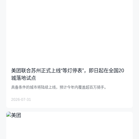
支持小商户发展
助力商家经营成长
中华老字号支持计划
社会
推动绿色消费
美团联合苏州正式上线“等灯停表”，即日起在全国20
城落地试点
支持乡村振兴
具备条件的城市将陆续上线，预计今年内覆盖超百万骑手。
参与应急救灾
2026-07-31
下载中心