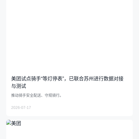
美团试点骑手“等灯停表”，已联合苏州进行数据对接
与测试
推动骑手安全配送、守规骑行。
2026-07-17