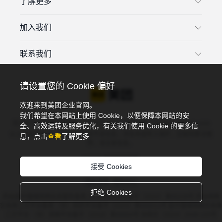
了解更多
加入我们
联系我们
请设置您的 Cookie 偏好
欢迎来到美团企业官网。
我们希望在本网站上使用 Cookie，以便保障本网站的安
违法和不良信息投诉电话：4006018900，投诉邮箱：tousu@meituan.com
全、高效运转及服务优化，有关我们使用 Cookie 的更多信
以上渠道可投诉：互联网违法和不良信息，涉及未成年人保护、互联网算法推
息，点击
查看
了解更多
荐、谣言类信息。
©2026 美团版权所有
接受 Cookies
京ICP备10211739号
京公网安备 11000002002052号
隐私政策
规则中心
拒绝 Cookies
药品医疗器械网络信息服务备案 (京)网药械信息备字（2022）第00228号 药品网络
交易第三方平台备案 （京）网药平台备字〔2023〕第000013号 医疗器械网络交易第
三方平台 （京）网械平台备字（2018）第00004号 京网文〔2024〕2449-120号