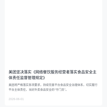
支持小商户发展
助力商家经营成长
中华老字号支持计划
社会
推动绿色消费
支持乡村振兴
美团坚决落实《网络餐饮服务经营者落实食品安全主
参与应急救灾
体责任监督管理规定》
美团将严格落实各项要求，持续完善平台食品安全治理体系，切实履行
平台主体责任，当好外卖食品安全的“守门员”。
下载中心
2026-06-01