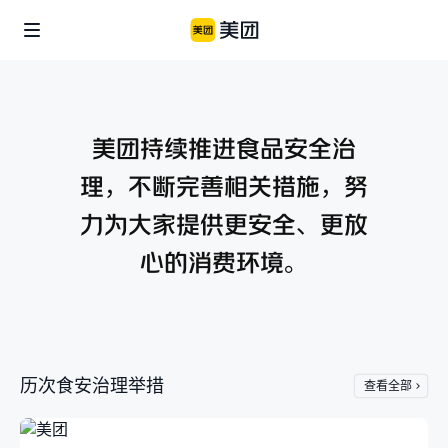
企业社会责任
美团公益
信息公开
美团持续推进食品安全治
理，不断完善相关措施，努
个体
美团乡村儿童操场
骑手保障
力为大家提供更安全、更放
便利用户生活
商家生态
美团公益基金会
心的消费环境。
骑手关怀与发展
食品安全
青山科技基金
涌现新职业
算法公开
产业
历次食安治理举措
辟谣公告
查看全部
助力市场繁荣