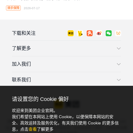
励的骑手超220位，同比增超150%，上半年累计超
骑手保障
2026-07-17
420位，已超过去年全年。
下载和关注
了解更多
加入我们
联系我们
请设置您的 Cookie 偏好
欢迎来到美团企业官网。
我们希望在本网站上使用 Cookie，以便保障本网站的安
违法和不良信息投诉电话：4006018900，投诉邮箱：tousu@meituan.com
全、高效运转及服务优化，有关我们使用 Cookie 的更多信
以上渠道可投诉：互联网违法和不良信息，涉及未成年人保护、互联网算法推
息，点击
查看
了解更多