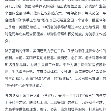
月1日开始，美团骑手养老保险补贴正式覆盖全国，这也是行业首
个面向全部骑手开放的社保补贴方案。“每单必保、每人必保、平
台缴费”的“骑手工伤险”现在也已拓展至全国17个省市，截至今年
三季度，美团已为超过1300万名骑手缴纳超过20亿工伤险保费；超
时免罚年底实现全面覆盖，以弹性管理和积分制度，为骑手工作减
负。
除了基础的保障，美团还致力于在工作、生活为骑手提供全方位的
便利。当前，美团已联动肯德基、麦当劳、必胜客、老乡鸡等全国
知名连锁品牌，为骑手提供工作餐。平台为骑手提供家庭旅游补
贴、生活消费补贴、年度免费体检、女性骑手两癌筛查及特殊关怀
等生活福利。面向“候鸟型”骑手的“秋收假”，以及已婚已育骑手的
“亲子假”也正在陆续试点。
考虑到骑手常年在大街小巷穿行，美团于今年7月宣布三年内建立
千座骑手之家，联合社工部、工会等部门共建近十万座骑手驿站，
为骑手提供免费理发、理疗、咨询、应急救援等服务，打造轻松舒