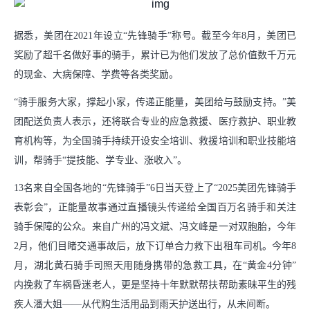
支持小商户发展
据悉，美团在2021年设立“先锋骑手”称号。截至今年8月，美团已
助力商家经营成长
奖励了超千名做好事的骑手，累计已为他们发放了总价值数千万元
的现金、大病保障、学费等各类奖励。
中华老字号支持计划
“骑手服务大家，撑起小家，传递正能量，美团给与鼓励支持。”美
社会
团配送负责人表示，还将联合专业的应急救援、医疗救护、职业教
育机构等，为全国骑手持续开设安全培训、救援培训和职业技能培
推动绿色消费
训，帮骑手“提技能、学专业、涨收入”。
支持乡村振兴
13名来自全国各地的“先锋骑手”6日当天登上了“2025美团先锋骑手
表彰会”，正能量故事通过直播镜头传递给全国百万名骑手和关注
参与应急救灾
骑手保障的公众。来自广州的冯文斌、冯文峰是一对双胞胎，今年
2月，他们目睹交通事故后，放下订单合力救下出租车司机。今年8
下载中心
月，湖北黄石骑手司照天用随身携带的急救工具，在“黄金4分钟”
内挽救了车祸昏迷老人，更是坚持十年默默帮扶帮助素昧平生的残
疾人潘大姐——从代购生活用品到雨天护送出行，从未间断。