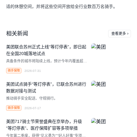
适的休憩空间，并将这些空间开放给全行业数百万名骑手。
相关新闻
查看更多
美团联合苏州正式上线“等灯停表”，即日起
在全国20城落地试点
具备条件的城市将陆续上线，预计今年内覆盖超百
万骑手。
骑手保障
2026-07-31
美团试点骑手“等灯停表”，已联合苏州进行
数据对接与测试
推动骑手安全配送、守规骑行。
骑手保障
2026-07-17
美团717骑士节荣誉盛典在京举办，升级
“等灯停表”、医疗保障扩容等多项举措
今年第二季度，获得“见义勇为”“好人好事”专项激