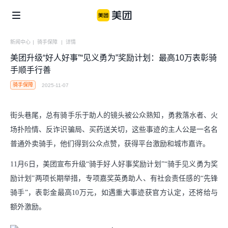
新闻中心
|
骑手保障
|
详情
美团升级“好人好事”“见义勇为”奖励计划：最高10万表彰骑
企业社会责任
美团公益
信息公开
手顺手行善
骑手保障
2025-11-07
个体
美团乡村儿童操场
骑手保障
街头巷尾，总有骑手乐于助人的镜头被公众熟知，勇救落水者、火
便利用户生活
商家生态
美团公益基金会
场扑险情、反诈识骗局、买药送关切，这些事迹的主人公是一名名
骑手关怀与发展
普通外卖骑手，他们得到公众点赞，获得平台激励和城市嘉许。
食品安全
青山科技基金
11月6日，美团宣布升级“骑手好人好事奖励计划”“骑手见义勇为奖
涌现新职业
算法公开
励计划”两项长期举措，专项嘉奖英勇助人、有社会责任感的“先锋
产业
骑手”，表彰金最高10万元，如遇重大事迹获官方认定，还将给与
辟谣公告
额外激励。
助力市场繁荣