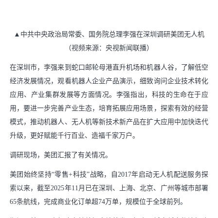
支持小商户发展
▲中共中央政治局常委、国务院总理李强在深圳调研美团无人机
助力商家经营成长
（视频来源：央视新闻联播）
中华老字号支持计划
在深圳市，李强来到蛇口邮轮母港直升机场和机器人谷，了解低空
经济发展情况，观看机器人企业产品演示，细致询问企业技术转化
社会
应用、产业集群发展等方面情况。李强指出，科技的生命在于应
推动绿色消费
用，要进一步完善产业生态，培育拓展应用场景，探索有效的经营
模式，推动机器人、无人机等新技术新产品在扩大应用中加快迭代
支持乡村振兴
升级，更好赋能千行百业、造福千家万户。
参与应急救灾
调研现场，美团汇报了有关情况。
美团始终坚持“零售+科技”战略，自2017年启动无人机配送服务探
下载中心
索以来，截至2025年11月已在深圳、上海、北京、广州等城市部署
65条航线，完成商业化订单超74万单，规模位于全球前列。