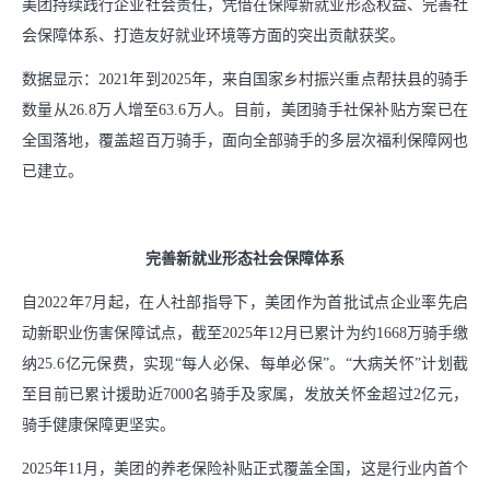
美团持续践行企业社会责任，凭借在保障新就业形态权益、完善社
支持小商户发展
会保障体系、打造友好就业环境等方面的突出贡献获奖。
助力商家经营成长
数据显示：2021年到2025年，来自国家乡村振兴重点帮扶县的骑手
数量从26.8万人增至63.6万人。目前，美团骑手社保补贴方案已在
中华老字号支持计划
全国落地，覆盖超百万骑手，面向全部骑手的多层次福利保障网也
已建立。
社会
推动绿色消费
完善新就业形态社会保障体系
支持乡村振兴
自2022年7月起，在人社部指导下，美团作为首批试点企业率先启
动新职业伤害保障试点，截至2025年12月已累计为约1668万骑手缴
参与应急救灾
纳25.6亿元保费，实现“每人必保、每单必保”。“大病关怀”计划截
至目前已累计援助近7000名骑手及家属，发放关怀金超过2亿元，
下载中心
骑手健康保障更坚实。
2025年11月，美团的养老保险补贴正式覆盖全国，这是行业内首个