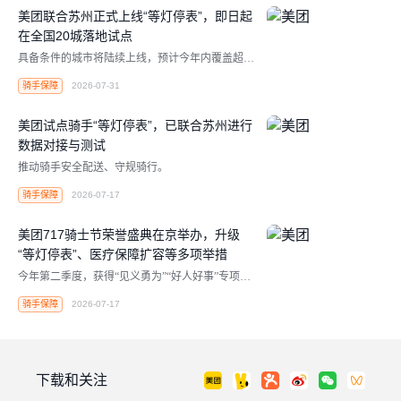
美团联合苏州正式上线“等灯停表”，即日起
在全国20城落地试点
具备条件的城市将陆续上线，预计今年内覆盖超百
万骑手。
骑手保障
2026-07-31
美团试点骑手“等灯停表”，已联合苏州进行
数据对接与测试
推动骑手安全配送、守规骑行。
骑手保障
2026-07-17
美团717骑士节荣誉盛典在京举办，升级
“等灯停表”、医疗保障扩容等多项举措
今年第二季度，获得“见义勇为”“好人好事”专项激
励的骑手超220位，同比增超150%，上半年累计超
骑手保障
2026-07-17
420位，已超过去年全年。
下载和关注