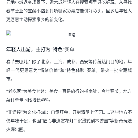
异地小城返乡场景下，近六成年轻人在搜索哪里好吃好玩，从寻找
春节营业的宝藏小店到打听哪家彩票店能讨好彩头，回乡后年轻人
更愿意主动探索家乡的新变化。
年轻人出游，主打为“特色”买单
春节去哪儿？除了北京、上海、成都、西安等传统热门目的地，年
轻一代更愿意为“情绪价值”和“特色体验”买单，带火一批宝藏城
市。
“老吃家”为美食奔赴：美食一直是旅行的指南针，今年春节，地方
菜订单量同比增长40%。
“非遗控”为文化打call：自贡灯会、开封清明上河园......这些地方不
仅年味十足，也因“匠心非遗赏花灯”“沉浸式剧本游园”等新奇玩法
火爆出圈。