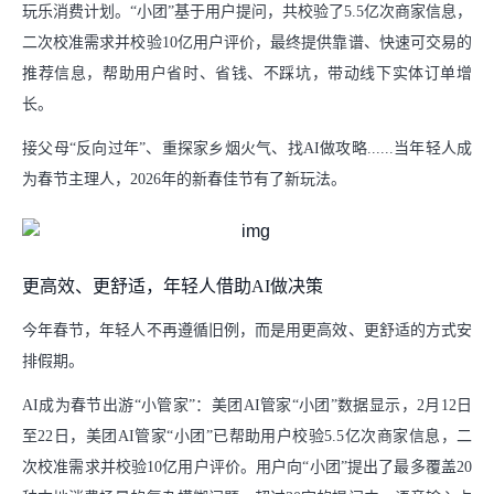
玩乐消费计划。“小团”基于用户提问，共校验了5.5亿次商家信息，
支持小商户发展
二次校准需求并校验10亿用户评价，最终提供靠谱、快速可交易的
推荐信息，帮助用户省时、省钱、不踩坑，带动线下实体订单增
助力商家经营成长
长。
中华老字号支持计划
接父母“反向过年”、重探家乡烟火气、找AI做攻略......当年轻人成
为春节主理人，2026年的新春佳节有了新玩法。
社会
推动绿色消费
更高效、更舒适，年轻人借助AI做决策
支持乡村振兴
今年春节，年轻人不再遵循旧例，而是用更高效、更舒适的方式安
参与应急救灾
排假期。
AI成为春节出游“小管家”：美团AI管家“小团”数据显示，2月12日
下载中心
至22日，美团AI管家“小团”已帮助用户校验5.5亿次商家信息，二
次校准需求并校验10亿用户评价。用户向“小团”提出了最多覆盖20