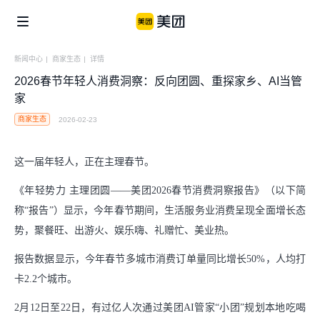
新闻中心
|
商家生态
|
详情
2026春节年轻人消费洞察：反向团圆、重探家乡、AI当管
企业社会责任
美团公益
信息公开
家
商家生态
2026-02-23
个体
美团乡村儿童操场
骑手保障
这一届年轻人，正在主理春节。
便利用户生活
商家生态
美团公益基金会
《年轻势力 主理团圆——美团2026春节消费洞察报告》（以下简
骑手关怀与发展
食品安全
青山科技基金
称“报告”）显示，今年春节期间，生活服务业消费呈现全面增长态
势，聚餐旺、出游火、娱乐嗨、礼赠忙、美业热。
涌现新职业
算法公开
报告数据显示，今年春节多城市消费订单量同比增长50%，人均打
产业
辟谣公告
卡2.2个城市。
助力市场繁荣
2月12日至22日，有过亿人次通过美团AI管家“小团”规划本地吃喝