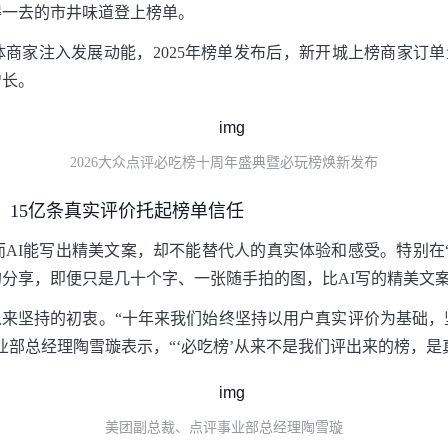
得一去的市井味道登上榜单。
商家注入发展动能，2025年榜单发布后，新开城上榜商家订单
增长。
2026大众点评必吃榜十周年盛典暨必玩榜焕新发布
，15亿条真实评价托起榜单信任
而AI能写出精美文案，却不能替代人的真实体验和感受。特别在
分享，即便只是几十个字、一张随手拍的图，比AI写的精美文
成立以来坚持的初衷。“十年来我们始终坚持以用户真实评价为基础
部总经理陶雪璇表示，“‘必吃榜’从来不是我们评出来的榜，是真
美团副总裁、点评事业部总经理陶雪璇