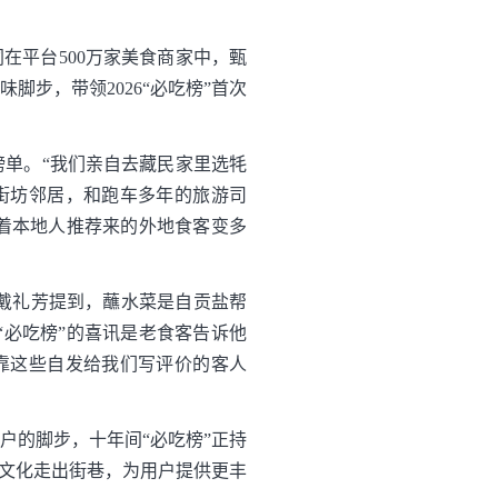
同在平台500万家美食商家中，甄
味脚步，带领2026“必吃榜”首次
榜单。“我们亲自去藏民家里选牦
街坊邻居，和跑车多年的旅游司
着本地人推荐来的外地食客变多
戴礼芳提到，蘸水菜是自贡盐帮
必吃榜”的喜讯是老食客告诉他
靠这些自发给我们写评价的客人
户的脚步，十年间“必吃榜”正持
食文化走出街巷，为用户提供更丰