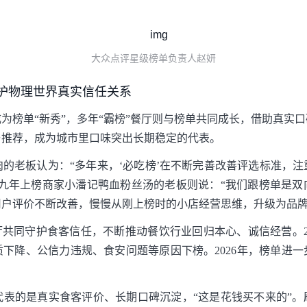
大众点评星级榜单负责人赵妍
护物理世界真实信任关系
为榜单“新秀”，多年“霸榜”餐厅则与榜单共同成长，借助真实
与推荐，成为城市里口味突出长期稳定的代表。
的老板认为：“多年来，‘必吃榜’在不断完善改善评选标准，
续九年上榜商家小潘记鸭血粉丝汤的老板则说：“我们跟榜单是双
户评价不断改善，慢慢从刚上榜时的小店经营思维，升级为品牌
厅共同守护食客信任，不断推动餐饮行业回归本心、诚信经营。2
质下降、公信力违规、食安问题等原因下榜。2026年，榜单进
代表的是真实食客评价、长期口碑沉淀，“这是花钱买不来的”。