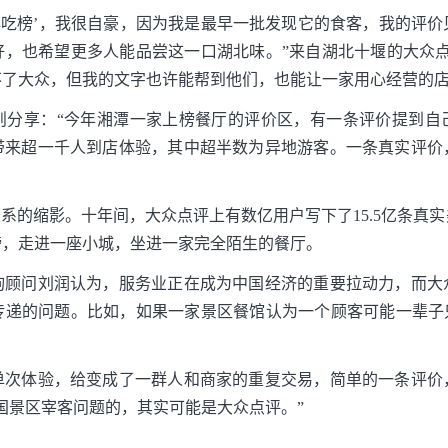
必吃榜’，我很自豪，因为我是最早一批发现它的食客，我的评
好，也希望更多人能品尝这一口湖北味。”来自湖北十堰的大众点
了大众，但我的文字也许能帮到他们，也能让一家用心经营的店
则分享：“今年湘潭一家上榜餐厅的评价区，有一条评价提到自
带来超一千人到店体验，其中超半数为异地游客。一条真实评价
关系的缩影。十年间，大众点评上有数亿用户写下了15.5亿条真
榜，走进一座小城，坐进一家完全陌生的餐厅。
询顾问刘润认为，服务业正在成为中国经济的重要拉动力，而大
传递的问题。比如，如果一家景区餐馆认为一个顾客可能一辈子只
单次体验，给变成了一群人和商家的重复交易，简单的一条评价
国景区宰客问题的，其实可能是大众点评。”