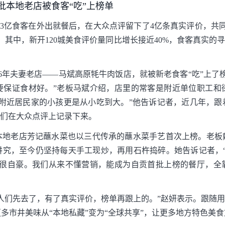
批本地老店被食客“吃”上榜单
1.3亿食客在外出就餐后，在大众点评留下了4亿条真实评价，共
榜。其中，新开120城美食评价量同比增长接近40%，食客真实的寻
6年夫妻老店——马斌高原牦牛肉饭店，就被新老食客“吃”上了
，要保证食材好。”老板马斌介绍，店里的常客是附近单位职工和
，附近居民家的小孩更是从小吃到大。”他告诉记者，近几年，跟
人们在大众点评上记录下来。
本地老店芳记蘸水菜也以三代传承的蘸水菜手艺首次上榜。老板
讲究，至今仍坚持每天手工现炒，再用石杵捣碎。她告诉记者，“
到很自豪。我们从来不懂营销，能成为自贡首批上榜的餐厅，全
人们先去了，有了真实评价，榜单再跟上的。”赵妍表示。跟随用
多市井美味从“本地私藏”变为“全球共享”，让更多地方特色美