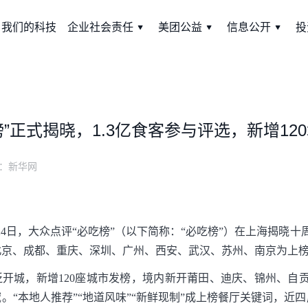
我们的科技
企业社会责任
美团公益
信息公开
投
榜”正式揭晓，1.3亿食客参与评选，新增12
：
新华网
24日，大众点评“必吃榜”（以下简称：“必吃榜”）在上海揭晓十
、北京、成都、重庆、深圳、广州、西安、武汉、苏州、南京为上榜餐
泛开城，新增120座城市发榜，境内新开莆田、迪庆、锦州、自贡
。“本地人推荐”“地道风味”“新鲜现制”成上榜餐厅关键词，近