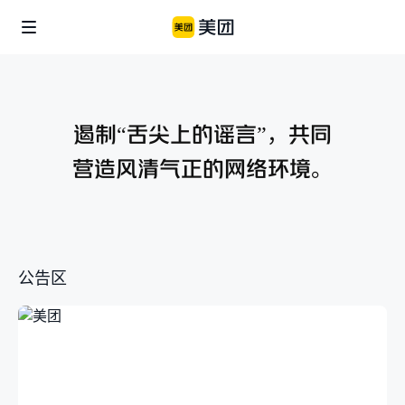
企业社会责任
美团公益
信息公开
遏制“舌尖上的谣言”，共同
营造风清气正的网络环境。
个体
美团乡村儿童操场
骑手保障
便利用户生活
商家生态
美团公益基金会
骑手关怀与发展
食品安全
青山科技基金
公告区
涌现新职业
算法公开
产业
辟谣公告
助力市场繁荣