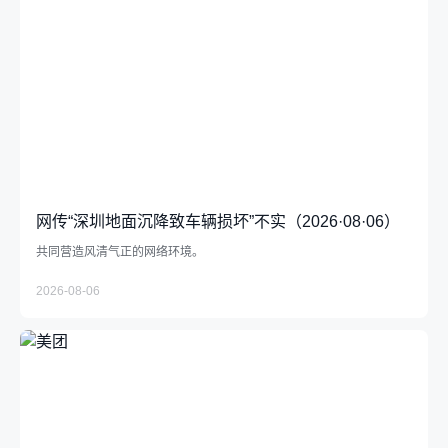
支持小商户发展
助力商家经营成长
中华老字号支持计划
社会
推动绿色消费
网传“深圳地面沉降致车辆损坏”不实（2026·08·06）
共同营造风清气正的网络环境。
支持乡村振兴
2026-08-06
参与应急救灾
下载中心