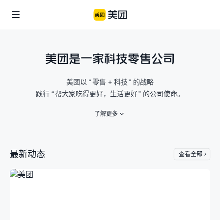
美团是一家科技零售公司
企业社会责任
美团公益
信息公开
美团以
“
零售 + 科技
”
的战略
个体
践行
“
帮大家吃得更好，生活更好
”
的公司使命。
美团乡村儿童操场
骑手保障
便利用户生活
了解更多
商家生态
美团公益基金会
骑手关怀与发展
食品安全
青山科技基金
最新动态
查看全部
涌现新职业
算法公开
产业
辟谣公告
助力市场繁荣