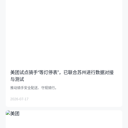
美团试点骑手“等灯停表”，已联合苏州进行数据对接
与测试
推动骑手安全配送、守规骑行。
2026-07-17