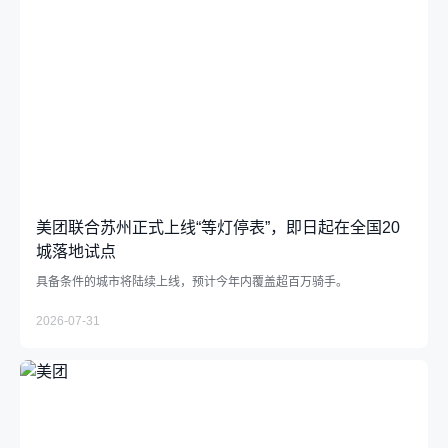
支持小商户发展
助力商家经营成长
中华老字号支持计划
社会
推动绿色消费
美团联合苏州正式上线“等灯停表”，即日起在全国20
城落地试点
支持乡村振兴
具备条件的城市将陆续上线，预计今年内覆盖超百万骑手。
参与应急救灾
2026-07-31
下载中心